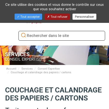
Ce site utilise des cookies et vous donne le contrôle sur ceux
que vous souhaitez activer
Bascu
Tout accepter
Tout refuser
Personnaliser
la
naviga
SERVICES
CONSEIL EXPERTISE
Accueil
Services
Conseil Expertise
Couchage et calandrage des papiers / cartons
COUCHAGE ET CALANDRAGE
DES PAPIERS / CARTONS