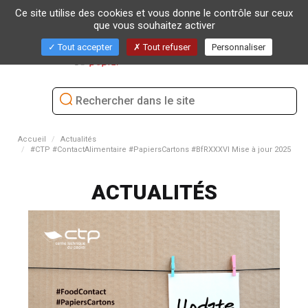
Ce site utilise des cookies et vous donne le contrôle sur ceux
que vous souhaitez activer
Bascu
Tout accepter
Tout refuser
Personnaliser
la
naviga
Accueil
Actualités
#CTP #ContactAlimentaire #PapiersCartons #BfRXXXVI Mise à jour 2025
ACTUALITÉS