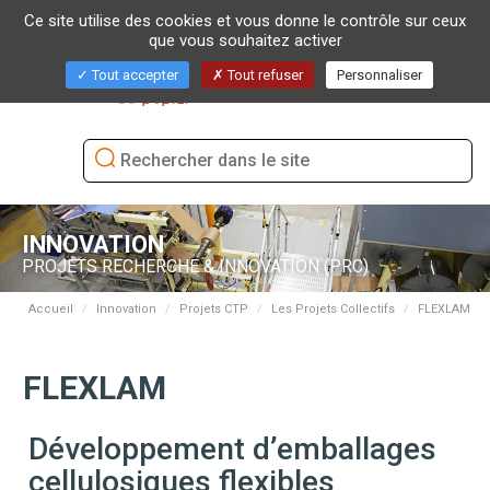
Ce site utilise des cookies et vous donne le contrôle sur ceux
que vous souhaitez activer
Bascu
Tout accepter
Tout refuser
Personnaliser
la
naviga
INNOVATION
PROJETS RECHERCHE & INNOVATION (PRC)
Accueil
Innovation
Projets CTP
Les Projets Collectifs
FLEXLAM
FLEXLAM
Développement d’emballages
cellulosiques flexibles