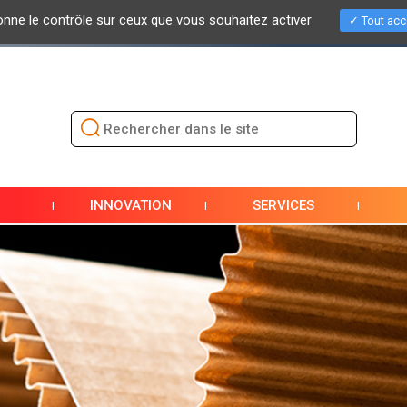
donne le contrôle sur ceux que vous souhaitez activer
Tout acc
TÉS
EVÈNEMENTS / SALONS
PRESSE
DOCUMENTATION
INNOVATION
SERVICES