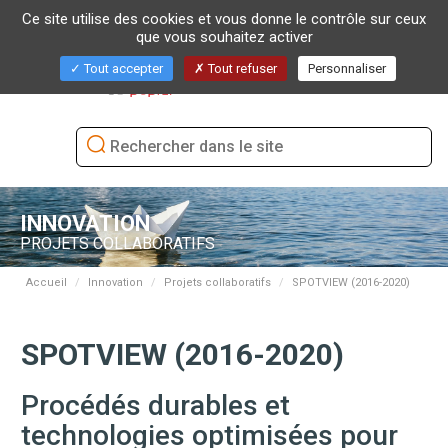
Ce site utilise des cookies et vous donne le contrôle sur ceux
que vous souhaitez activer
Bascu
Tout accepter
Tout refuser
Personnaliser
la
naviga
INNOVATION
PROJETS COLLABORATIFS
Accueil
Innovation
Projets collaboratifs
SPOTVIEW (2016-2020)
SPOTVIEW (2016-2020)
Procédés durables et
technologies optimisées pour