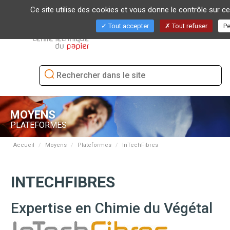
Ce site utilise des cookies et vous donne le contrôle sur c
Tout accepter
Tout refuser
Bascu
Pe
la
naviga
MOYENS
PLATEFORMES
Accueil
Moyens
Plateformes
InTechFibres
INTECHFIBRES
Expertise en Chimie du Végétal