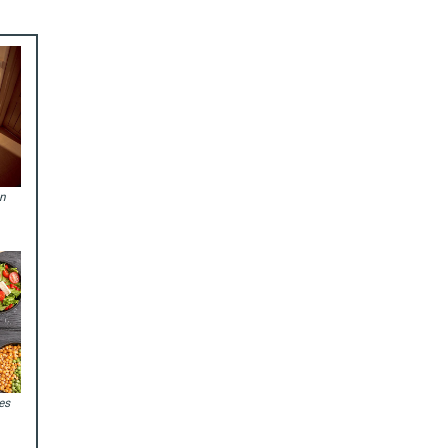
on
es