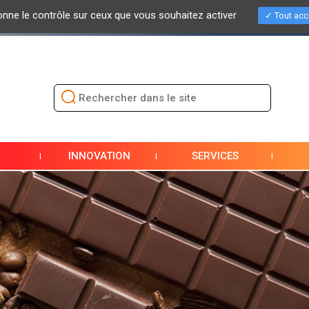
donne le contrôle sur ceux que vous souhaitez activer
Tout acc
TÉS
EVÈNEMENTS / SALONS
PRESSE
DOCUMENTATION
INNOVATION
SERVICES