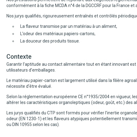
conformément à la fiche MCDA n°4 de la DGCCRF pour la France et
Nos jurys qualifiés, rigoureusement entraînés et contrôlés périodiq
La flaveur transmise par un matériau à un aliment,
L’odeur des matériaux papiers-cartons,
La douceur des produits tissue.
Contexte
Garantir l’aptitude au contact alimentaire tout en étant innovant est 
utilisateurs d’emballages.
Le matériau papier-carton est largement utilisé dans la filière agroa
nécessite d’être évalué.
Selon la réglementation européenne CE n°1935/2004 en vigueur, les
altérer les caractéristiques organoleptiques (odeur, goût, etc.) des a
Les jurys qualifiés du CTP sont formés pour vérifier l’inertie organo
odeur (EN 1230-1) et les flaveurs atypiques potentiellement transm
ou DIN 10955 selon les cas).